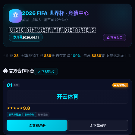
2026 FIFA 世界杯 · 竞猜中心
⚽
美国 · 加拿大 · 墨西哥 联合举办
🇺🇸
🇨🇦
🇲🇽
🇧🇷
🇫🇷
🇩🇪
🇦🇷
🇪🇸
🕐 开幕
2026.06.11
🔮 官方入口
册实名即领
28
· 冠军竞猜奖池
888
🎯 首存加赠
100%
· 最高
8888
🏆 专属返水无上限 · 
🏟️ 官方合作平台
✓ 正规授权
01
TOP
👑 冠军推荐
开云体育
9.8
世界杯赞助
皇马合作
极速提款
立即注册
下载APP