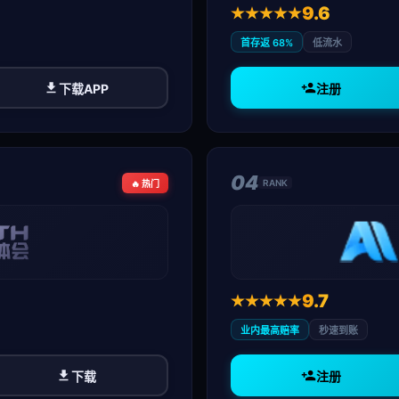
9.6
首存返 68%
低流水
下载APP
注册
04
RANK
🔥 热门
9.7
业内最高赔率
秒速到账
下载
注册