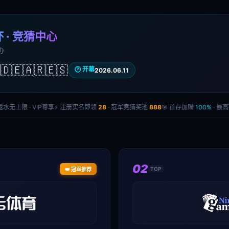
杯 · 竞猜中心
办

🇩🇪
🇦🇷
🇪🇸
🕐 开幕
2026.06.11
返水无上限 · VIP尊享
⚡ 注册实名即领
28
· 冠军竞猜奖池
888
🎯 首存加赠
100%
· 最高
02
TOP
👑 冠军推荐