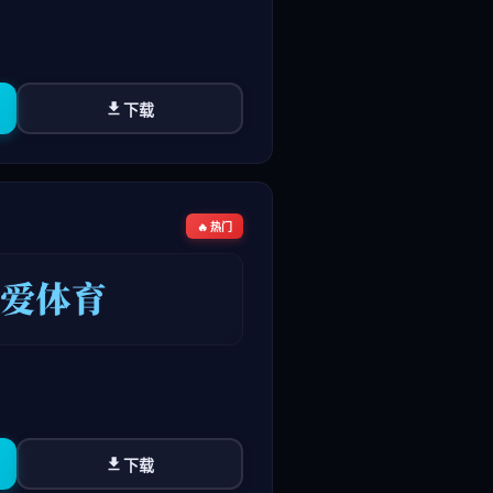
下载
🔥 热门
下载