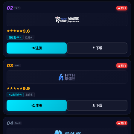
02
TOP
🔥 热门
9.6
首存返 68%
低流水
注册
下载
03
TOP
🔥 热门
9.9
AC米兰合作
高赔率
注册
下载
04
RANK
🔥 热门