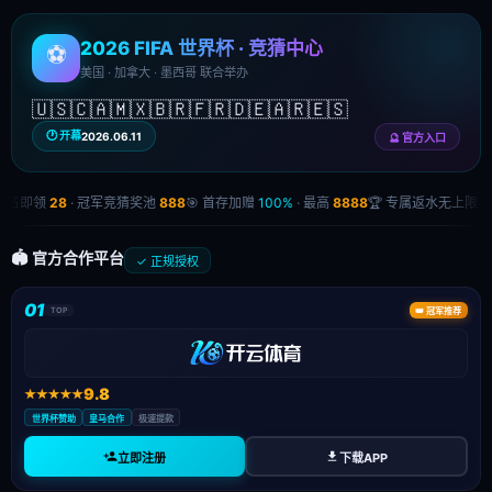
2026 FIFA 世界杯 · 竞猜中心
⚽
美国 · 加拿大 · 墨西哥 联合举办
🇺🇸
🇨🇦
🇲🇽
🇧🇷
🇫🇷
🇩🇪
🇦🇷
🇪🇸
🕐 开幕
2026.06.11
🔮 官方入口
册实名即领
28
· 冠军竞猜奖池
888
🎯 首存加赠
100%
· 最高
8888
🏆 专属返水无上限 · 
🏟️ 官方合作平台
✓ 正规授权
01
TOP
👑 冠军推荐
9.8
世界杯赞助
皇马合作
极速提款
立即注册
下载APP